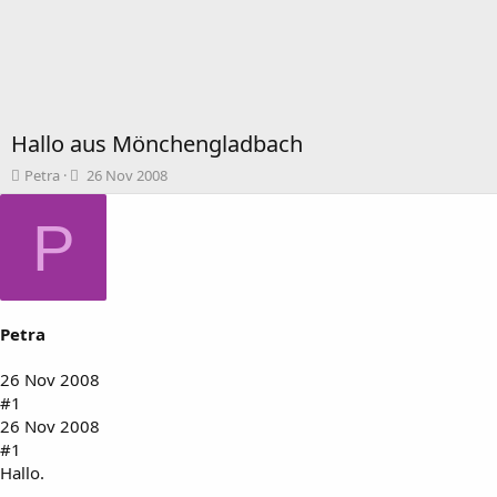
Hallo aus Mönchengladbach
T
B
Petra
26 Nov 2008
h
e
e
g
P
m
i
e
n
n
n
s
d
t
a
Petra
a
t
r
u
t
m
26 Nov 2008
e
#1
r
26 Nov 2008
#1
Hallo.