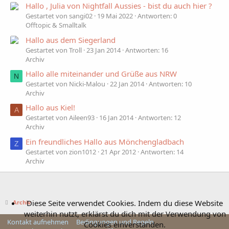
Hallo , Julia von Nightfall Aussies - bist du auch hier ?
Gestartet von sangi02
19 Mai 2022
Antworten: 0
Offtopic & Smalltalk
Hallo aus dem Siegerland
Gestartet von Troll
23 Jan 2014
Antworten: 16
Archiv
Hallo alle miteinander und Grüße aus NRW
N
Gestartet von Nicki-Malou
22 Jan 2014
Antworten: 10
Archiv
Hallo aus Kiel!
A
Gestartet von Aileen93
16 Jan 2014
Antworten: 12
Archiv
Ein freundliches Hallo aus Mönchengladbach
Z
Gestartet von zion1012
21 Apr 2012
Antworten: 14
Archiv
Diese Seite verwendet Cookies. Indem du diese Website
Archiv
weiterhin nutzt, erklärst du dich mit der Verwendung von
Kontakt aufnehmen
Bedingungen und Regeln
Cookies einverstanden.