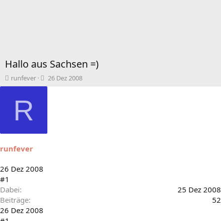
Hallo aus Sachsen =)
T
B
runfever
26 Dez 2008
h
e
e
g
R
m
i
e
n
n
n
s
d
t
a
runfever
a
t
r
u
t
m
26 Dez 2008
e
#1
r
Dabei
25 Dez 2008
Beiträge
52
26 Dez 2008
#1