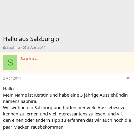
Hallo aus Salzburg :)
T
B
Saphira
2 Apr 2011
h
e
e
g
Saphira
S
m
i
e
n
n
n
2 Apr 2011
#1
s
d
t
a
Hallo
a
t
Mein Name ist Kerstin und habe eine 3 jährige Aussiehündin
r
u
t
m
namens Saphira.
e
Wir wohnen in Salzburg und hoffen hier viele Aussiebesitzer
r
kennen zu lernen und viel interessantens zu lesen, und vil.
den einen oder andern Tipp zu erfahren das wir auch noch die
paar Macken rausbekommen