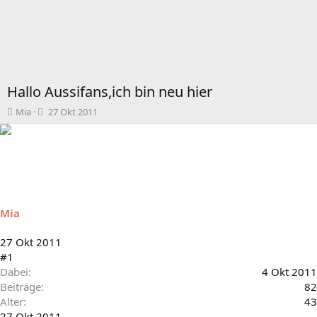
Hallo Aussifans,ich bin neu hier
T
B
Mia
27 Okt 2011
h
e
e
g
m
i
e
n
n
n
s
d
t
a
Mia
a
t
r
u
t
m
27 Okt 2011
e
#1
r
Dabei
4 Okt 2011
Beiträge
82
Alter
43
27 Okt 2011