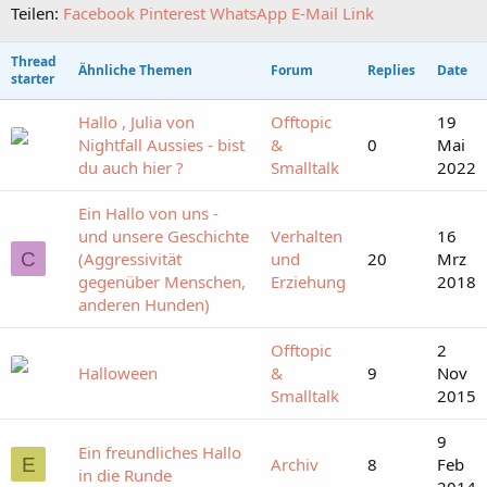
Teilen:
Facebook
Pinterest
WhatsApp
E-Mail
Link
Thread
Ähnliche Themen
Forum
Replies
Date
starter
Hallo , Julia von
Offtopic
19
Nightfall Aussies - bist
&
0
Mai
du auch hier ?
Smalltalk
2022
Ein Hallo von uns -
und unsere Geschichte
Verhalten
16
C
(Aggressivität
und
20
Mrz
gegenüber Menschen,
Erziehung
2018
anderen Hunden)
Offtopic
2
Halloween
&
9
Nov
Smalltalk
2015
9
Ein freundliches Hallo
E
Archiv
8
Feb
in die Runde
2014