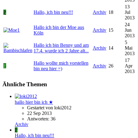
13
P
Hallo, ich bin neu!!!
Archiv
18
Jul
2013
24
Hallo ich bin der Moe aus
Archiv
15
Jun
Köln
2013
5
Hallo ich bin Benny und am
Archiv
14
Mai
17.4. wurde ich 2 Jahre alt...
2013
17
Hallo wollte mich vorstellen
F
Archiv
26
Apr
bin neu hier =)
2013
Ähnliche Themen
hallo hier bin ich ★
Gestartet von loki2012
22 Sep 2013
Antworten: 36
Archiv
P
Hallo, ich bin neu!!!