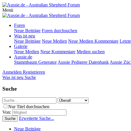
Menü
Foren
Neue Beiträge
Foren durchsuchen
Was ist neu
Neue Beiträge
Neue Medien
Neue Medien Kommentare
Letzte
Galerie
Neue Medien
Neue Kommentare
Medien suchen
Aussie.de
Stammbaum Generator
Aussie Pedigree Datenbank
Aussie Züc
Anmelden
Registrieren
Was ist neu
Suche
Suche
Nur Titel durchsuchen
Von:
Erweiterte Suche...
Suche
Neue Beiträge