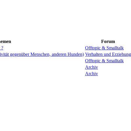
hemen
Forum
 ?
Offtopic & Smalltalk
sivität gegenüber Menschen, anderen Hunden)
Verhalten und Erziehung
Offtopic & Smalltalk
Archiv
Archiv