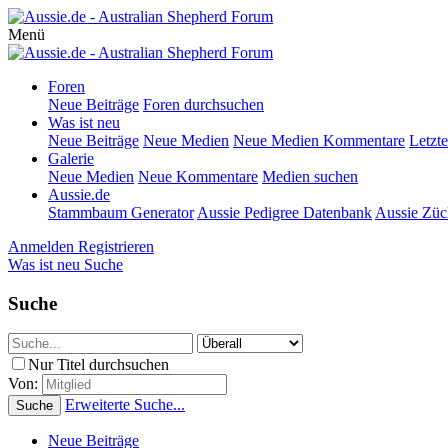
Menü
Foren
Neue Beiträge
Foren durchsuchen
Was ist neu
Neue Beiträge
Neue Medien
Neue Medien Kommentare
Letzte
Galerie
Neue Medien
Neue Kommentare
Medien suchen
Aussie.de
Stammbaum Generator
Aussie Pedigree Datenbank
Aussie Züc
Anmelden
Registrieren
Was ist neu
Suche
Suche
Nur Titel durchsuchen
Von:
Erweiterte Suche...
Suche
Neue Beiträge