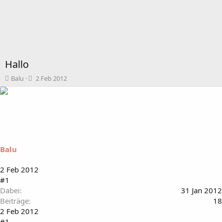
Hallo
T
B
Balu
2 Feb 2012
h
e
e
g
m
i
e
n
n
n
s
d
t
a
Balu
a
t
r
u
t
m
2 Feb 2012
e
#1
r
Dabei
31 Jan 2012
Beiträge
18
2 Feb 2012
#1