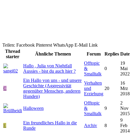
Teilen:
Facebook
Pinterest
WhatsApp
E-Mail
Link
Thread
Ähnliche Themen
Forum
Replies
Date
starter
Offtopic
19
Hallo , Julia von Nightfall
&
0
Mai
Aussies - bist du auch hier ?
Smalltalk
2022
Ein Hallo von uns - und unsere
Verhalten
16
Geschichte (Aggressivität
C
und
20
Mrz
gegenüber Menschen, anderen
Erziehung
2018
Hunden)
Offtopic
2
Halloween
&
9
Nov
Smalltalk
2015
9
Ein freundliches Hallo in die
E
Archiv
8
Feb
Runde
2014