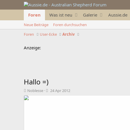
Foren
Was ist neu
Galerie
Aussie.de
Neue Beiträge
Foren durchsuchen
Foren
User-Ecke
Archiv
Anzeige:
Hallo =)
T
B
Noblesse
24 Apr 2012
h
e
e
g
m
i
e
n
n
n
s
d
t
a