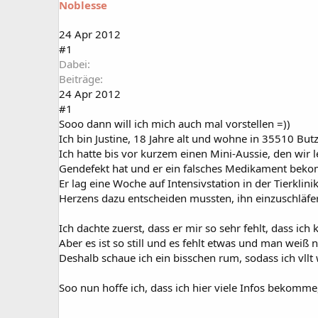
Noblesse
a
t
r
u
t
m
24 Apr 2012
e
#1
r
Dabei
Beiträge
24 Apr 2012
#1
Sooo dann will ich mich auch mal vorstellen =))
Ich bin Justine, 18 Jahre alt und wohne in 35510 But
Ich hatte bis vor kurzem einen Mini-Aussie, den wir 
Gendefekt hat und er ein falsches Medikament bek
Er lag eine Woche auf Intensivstation in der Tierk
Herzens dazu entscheiden mussten, ihn einzuschläfe
Ich dachte zuerst, dass er mir so sehr fehlt, dass i
Aber es ist so still und es fehlt etwas und man weiß 
Deshalb schaue ich ein bisschen rum, sodass ich vllt
Soo nun hoffe ich, dass ich hier viele Infos bekomm