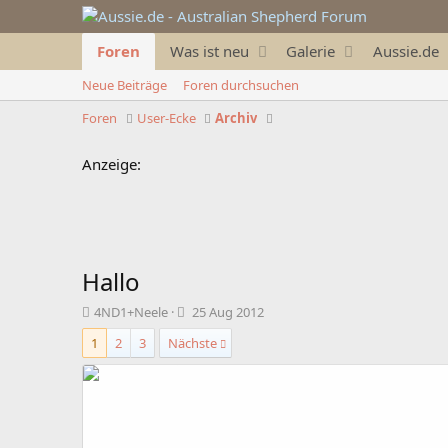
Foren
Was ist neu
Galerie
Aussie.de
Neue Beiträge
Foren durchsuchen
Foren
User-Ecke
Archiv
Anzeige:
Hallo
T
B
4ND1+Neele
25 Aug 2012
h
e
1
2
3
Nächste
e
g
m
i
e
n
n
n
s
d
t
a