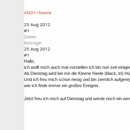
a
t
r
u
4ND1+Neele
t
m
e
r
25 Aug 2012
#1
Dabei
Beiträge
25 Aug 2012
#1
Hallo,
ich wollt mich auch mal vorstellen ich bin nun seit e
Ab Dienstag wird bei mir die Kleene Neele (black, tri) 
Und ich
freu mich schon riesig und bin ziemlich aufgereg
wie ich finde immer ein großes Ereignis.
Jetzt freu ich mich auf Dienstag und werde noch ein w