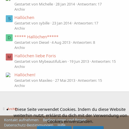
Gestartet von Michelle
28 Jan 2014
Antworten: 17
Archiv
Hallöchen
S
Gestartet von sybille
23 Jan 2014
Antworten: 17
Archiv
***** Hallöchen*****
D
Gestartet von Diesel
4 Aug 2013
Antworten: 8
Archiv
Hallöchen liebe Foris
M
Gestartet von MybeautifulLien
19 Jun 2013
Antworten: 15
Archiv
Hallöchen!
Gestartet von Maxileo
27 Mai 2013
Antworten: 15
Archiv
Diese Seite verwendet Cookies. Indem du diese Website
Archiv
weiterhin nutzt, erklärst du dich mit der Verwendung von
Kontakt aufnehmen
Bedingungen und Regeln
Cookies einverstanden.
Datenschutz-Bestimmungen
Hilfe