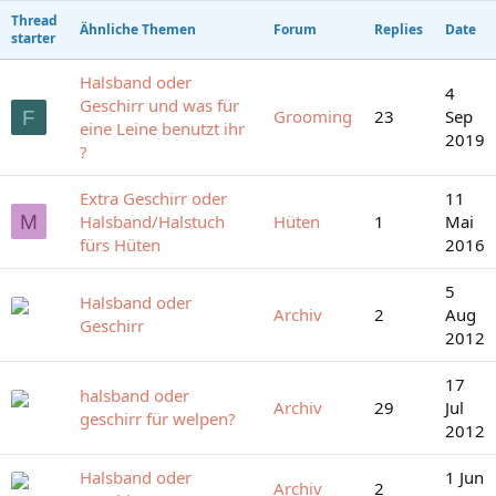
Thread
Ähnliche Themen
Forum
Replies
Date
starter
Halsband oder
4
Geschirr und was für
Grooming
23
Sep
F
eine Leine benutzt ihr
2019
?
Extra Geschirr oder
11
M
Halsband/Halstuch
Hüten
1
Mai
fürs Hüten
2016
5
Halsband oder
Archiv
2
Aug
Geschirr
2012
17
halsband oder
Archiv
29
Jul
geschirr für welpen?
2012
Halsband oder
1 Jun
Archiv
2