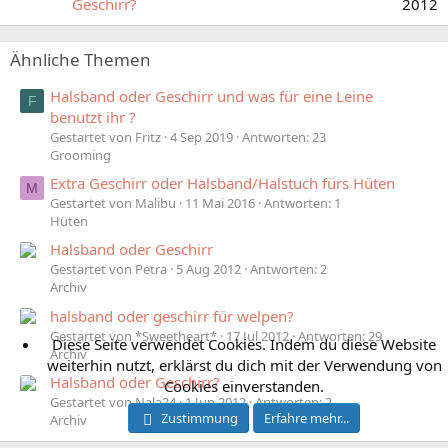
Geschirr?
2012
Ähnliche Themen
Halsband oder Geschirr und was für eine Leine
F
benutzt ihr ?
Gestartet von Fritz
4 Sep 2019
Antworten: 23
Grooming
Extra Geschirr oder Halsband/Halstuch fürs Hüten
M
Gestartet von Malibu
11 Mai 2016
Antworten: 1
Hüten
Halsband oder Geschirr
Gestartet von Petra
5 Aug 2012
Antworten: 2
Archiv
halsband oder geschirr für welpen?
Gestartet von *Sweetheart*
17 Jul 2012
Antworten: 29
Diese Seite verwendet Cookies. Indem du diese Website
Archiv
weiterhin nutzt, erklärst du dich mit der Verwendung von
Halsband oder Geschirr?
Cookies einverstanden.
Gestartet von Nala24
1 Jun 2012
Antworten: 2
Zustimmung
Erfahre mehr...
Archiv