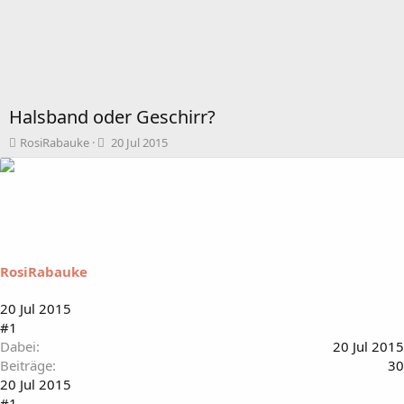
Halsband oder Geschirr?
T
B
RosiRabauke
20 Jul 2015
h
e
e
g
m
i
e
n
n
n
s
d
t
a
RosiRabauke
a
t
r
u
t
m
20 Jul 2015
e
#1
r
Dabei
20 Jul 2015
Beiträge
30
20 Jul 2015
#1