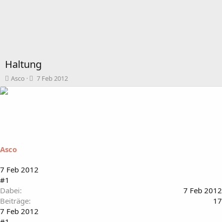
Haltung
T
B
Asco
7 Feb 2012
h
e
e
g
m
i
e
n
n
n
s
d
t
a
Asco
a
t
r
u
t
m
7 Feb 2012
e
#1
r
Dabei
7 Feb 2012
Beiträge
17
7 Feb 2012
#1