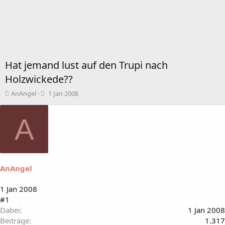
Hat jemand lust auf den Trupi nach
Holzwickede??
T
B
AnAngel
1 Jan 2008
h
e
e
g
A
m
i
e
n
n
n
s
d
t
a
a
t
AnAngel
r
u
t
m
1 Jan 2008
e
#1
r
Dabei
1 Jan 2008
Beiträge
1.317