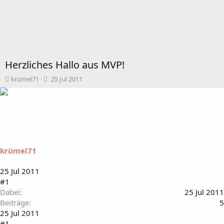
Herzliches Hallo aus MVP!
T
B
krümel71
25 Jul 2011
h
e
e
g
m
i
e
n
n
n
s
d
t
a
krümel71
a
t
r
u
t
m
25 Jul 2011
e
#1
r
Dabei
25 Jul 2011
Beiträge
5
25 Jul 2011
#1