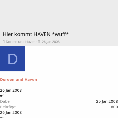
Hier kommt HAVEN *wuff*
T
B
Doreen und Haven
26 Jan 2008
h
e
e
g
D
m
i
e
n
n
n
s
d
t
a
Doreen und Haven
a
t
r
u
t
m
26 Jan 2008
e
#1
r
Dabei
25 Jan 2008
Beiträge
600
26 Jan 2008
#1