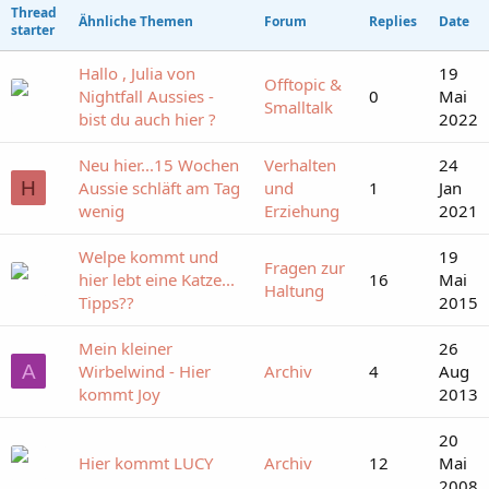
Thread
Ähnliche Themen
Forum
Replies
Date
starter
Hallo , Julia von
19
Offtopic &
Nightfall Aussies -
0
Mai
Smalltalk
bist du auch hier ?
2022
Neu hier...15 Wochen
Verhalten
24
H
Aussie schläft am Tag
und
1
Jan
wenig
Erziehung
2021
Welpe kommt und
19
Fragen zur
hier lebt eine Katze...
16
Mai
Haltung
Tipps??
2015
Mein kleiner
26
A
Wirbelwind - Hier
Archiv
4
Aug
kommt Joy
2013
20
Hier kommt LUCY
Archiv
12
Mai
2008