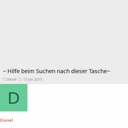
~ Hilfe beim Suchen nach dieser Tasche~
T
B
Diesel
13 Jan 2015
h
e
e
g
D
m
i
e
n
n
n
s
d
t
a
Diesel
a
t
r
u