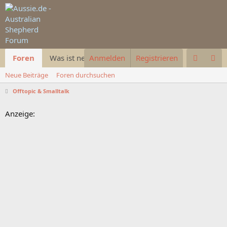
Foren
Was ist neu
Anmelden
Galerie
Registrieren
Aussie.de
Neue Beiträge
Foren durchsuchen
Offtopic & Smalltalk
Anzeige: