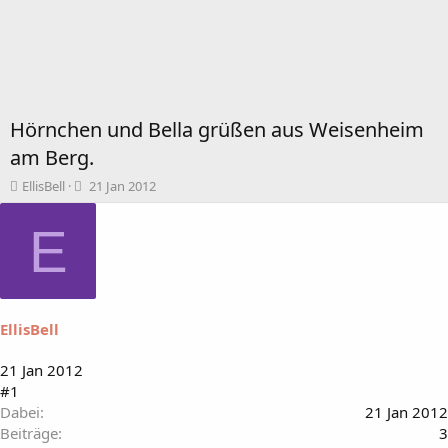
Hörnchen und Bella grüßen aus Weisenheim
am Berg.
T
B
EllisBell
21 Jan 2012
h
e
e
g
E
m
i
e
n
n
n
s
d
t
a
EllisBell
a
t
r
u
t
m
21 Jan 2012
e
#1
r
Dabei
21 Jan 2012
Beiträge
3