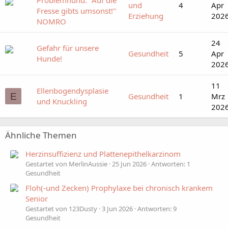
Problemhund: "Auf die
und
4
Apr
Fresse gibts umsonst!"
Erziehung
202
NOMRO
24
Gefahr für unsere
Gesundheit
5
Apr
Hunde!
202
11
Ellenbogendysplasie
E
Gesundheit
1
Mrz
und Knuckling
202
Ähnliche Themen
Herzinsuffizienz und Plattenepithelkarzinom
Gestartet von MerlinAussie
25 Jun 2026
Antworten: 1
Gesundheit
Floh(-und Zecken) Prophylaxe bei chronisch krankem
Senior
Gestartet von 123Dusty
3 Jun 2026
Antworten: 9
Gesundheit