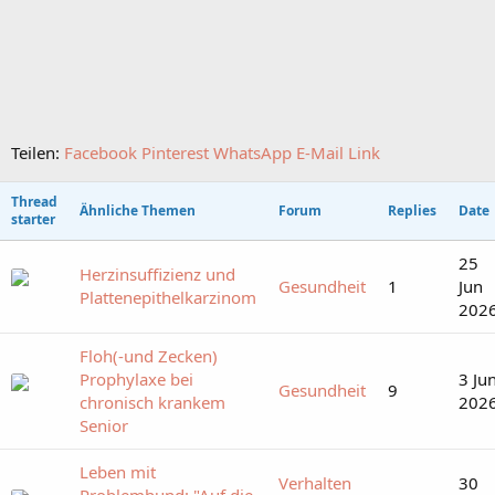
Teilen:
Facebook
Pinterest
WhatsApp
E-Mail
Link
Thread
Ähnliche Themen
Forum
Replies
Date
starter
25
Herzinsuffizienz und
Gesundheit
1
Jun
Plattenepithelkarzinom
202
Floh(-und Zecken)
Prophylaxe bei
3 Ju
Gesundheit
9
chronisch krankem
202
Senior
Leben mit
Verhalten
30