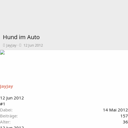
Hund im Auto
T
B
JayJay
12 Jun 2012
h
e
e
g
m
i
e
n
n
n
s
d
t
a
JayJay
a
t
r
u
t
m
12 Jun 2012
e
#1
r
Dabei
14 Mai 2012
Beiträge
157
Alter
36
12 Jun 2012