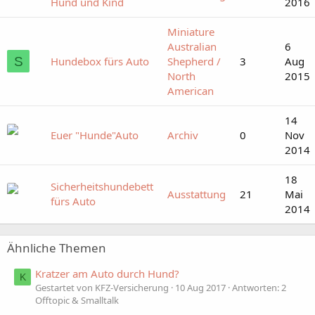
Hund und Kind
2016
Miniature
Australian
6
S
Hundebox fürs Auto
Shepherd /
3
Aug
North
2015
American
14
Euer "Hunde"Auto
Archiv
0
Nov
2014
18
Sicherheitshundebett
Ausstattung
21
Mai
fürs Auto
2014
Ähnliche Themen
Kratzer am Auto durch Hund?
K
Gestartet von KFZ-Versicherung
10 Aug 2017
Antworten: 2
Offtopic & Smalltalk