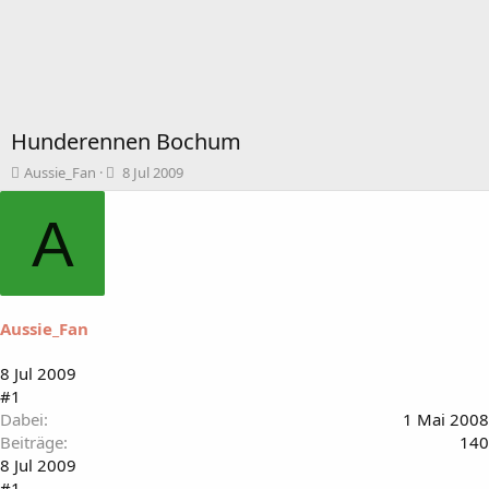
Hunderennen Bochum
T
B
Aussie_Fan
8 Jul 2009
h
e
e
g
A
m
i
e
n
n
n
s
d
t
a
Aussie_Fan
a
t
r
u
t
m
8 Jul 2009
e
#1
r
Dabei
1 Mai 2008
Beiträge
140
8 Jul 2009
#1