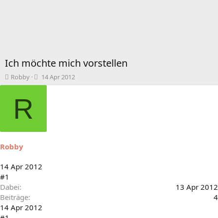
Ich möchte mich vorstellen
T
B
Robby
14 Apr 2012
h
e
e
g
R
m
i
e
n
n
n
s
d
t
a
Robby
a
t
r
u
t
m
14 Apr 2012
e
#1
r
Dabei
13 Apr 2012
Beiträge
4
14 Apr 2012
#1