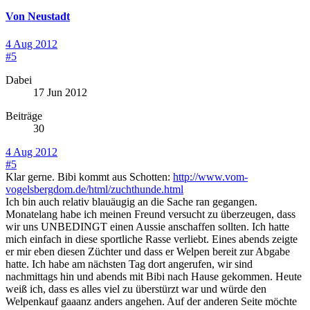
Von Neustadt
4 Aug 2012
#5
Dabei
17 Jun 2012
Beiträge
30
4 Aug 2012
#5
Klar gerne. Bibi kommt aus Schotten:
http://www.vom-
vogelsbergdom.de/html/zuchthunde.html
Ich bin auch relativ blauäugig an die Sache ran gegangen.
Monatelang habe ich meinen Freund versucht zu überzeugen, dass
wir uns UNBEDINGT einen Aussie anschaffen sollten. Ich hatte
mich einfach in diese sportliche Rasse verliebt. Eines abends zeigte
er mir eben diesen Züchter und dass er Welpen bereit zur Abgabe
hatte. Ich habe am nächsten Tag dort angerufen, wir sind
nachmittags hin und abends mit Bibi nach Hause gekommen. Heute
weiß ich, dass es alles viel zu überstürzt war und würde den
Welpenkauf gaaanz anders angehen. Auf der anderen Seite möchte