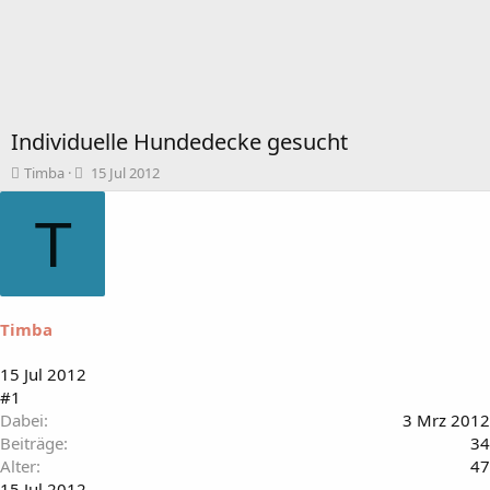
Individuelle Hundedecke gesucht
T
B
Timba
15 Jul 2012
h
e
e
g
T
m
i
e
n
n
n
s
d
t
a
Timba
a
t
r
u
t
m
15 Jul 2012
e
#1
r
Dabei
3 Mrz 2012
Beiträge
34
Alter
47
15 Jul 2012