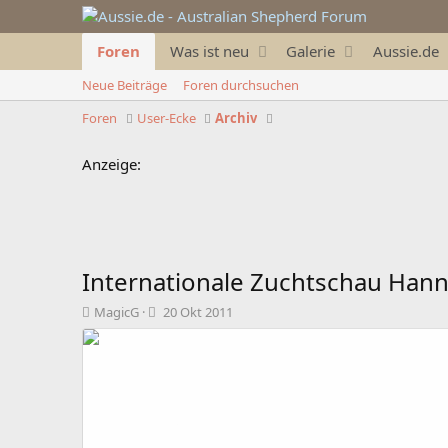
Foren
Was ist neu
Galerie
Aussie.de
Neue Beiträge
Foren durchsuchen
Foren
User-Ecke
Archiv
Anzeige:
Internationale Zuchtschau Han
T
B
MagicG
20 Okt 2011
h
e
e
g
m
i
e
n
n
n
s
d
t
a