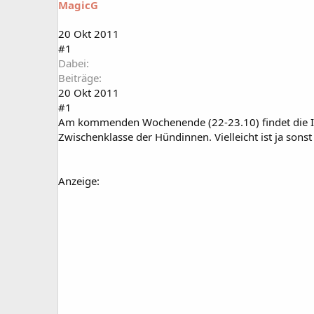
MagicG
a
t
r
u
t
m
20 Okt 2011
e
#1
r
Dabei
Beiträge
20 Okt 2011
#1
Am kommenden Wochenende (22-23.10) findet die Inte
Zwischenklasse der Hündinnen. Vielleicht ist ja sons
Anzeige: