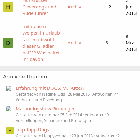
H
Cleverdogs und
Archiv
12
Jun
Rudelführer
2013
mit neuem
Welpen in Urlaub
8
fahren obwohl
Archiv
3
Mrz
D
dieser Gijadien
2013
hat??? Was haltet
ihr davon?
Ähnliche Themen
Erfahrung mit DOGS, M. Rütter?
Gestartet von Nadine_Otis
28 Mai 2015
Antworten: 44
Verhalten und Erziehung
Martinidogshow Groningen
Gestartet von dismma
25 Feb 2014
Antworten: 0
Ausstellungen, Seminare und Prüfungen
Tipp Tapp Dogs
H
Gestartet von Happywoman
23 Jun 2013
Antworten: 2