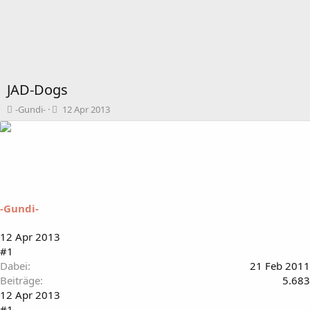
JAD-Dogs
T
B
-Gundi-
12 Apr 2013
h
e
e
g
m
i
e
n
n
n
s
d
t
a
-Gundi-
a
t
r
u
t
m
12 Apr 2013
e
#1
r
Dabei
21 Feb 2011
Beiträge
5.683
12 Apr 2013
#1