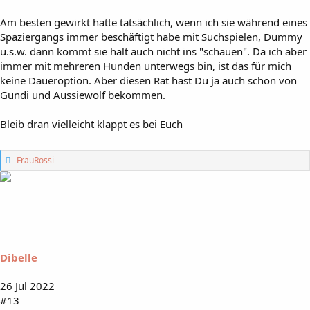
Am besten gewirkt hatte tatsächlich, wenn ich sie während eines
Spaziergangs immer beschäftigt habe mit Suchspielen, Dummy
u.s.w. dann kommt sie halt auch nicht ins "schauen". Da ich aber
immer mit mehreren Hunden unterwegs bin, ist das für mich
keine Daueroption. Aber diesen Rat hast Du ja auch schon von
Gundi und Aussiewolf bekommen.
Bleib dran vielleicht klappt es bei Euch
G
FrauRossi
e
f
ä
l
l
t
m
i
Dibelle
r
:
26 Jul 2022
#13