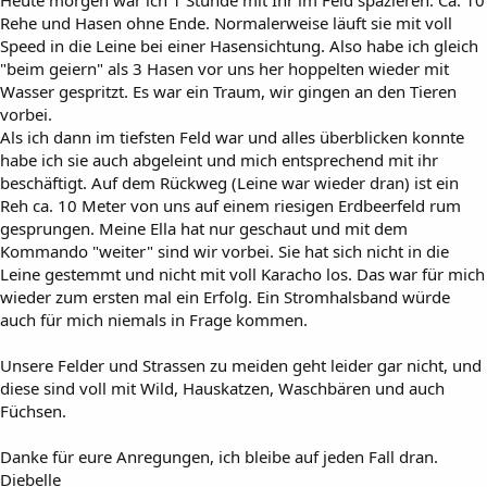
Heute morgen war ich 1 Stunde mit Ihr im Feld spazieren. Ca. 10
Rehe und Hasen ohne Ende. Normalerweise läuft sie mit voll
Speed in die Leine bei einer Hasensichtung. Also habe ich gleich
"beim geiern" als 3 Hasen vor uns her hoppelten wieder mit
Wasser gespritzt. Es war ein Traum, wir gingen an den Tieren
vorbei.
Als ich dann im tiefsten Feld war und alles überblicken konnte
habe ich sie auch abgeleint und mich entsprechend mit ihr
beschäftigt. Auf dem Rückweg (Leine war wieder dran) ist ein
Reh ca. 10 Meter von uns auf einem riesigen Erdbeerfeld rum
gesprungen. Meine Ella hat nur geschaut und mit dem
Kommando "weiter" sind wir vorbei. Sie hat sich nicht in die
Leine gestemmt und nicht mit voll Karacho los. Das war für mich
wieder zum ersten mal ein Erfolg. Ein Stromhalsband würde
auch für mich niemals in Frage kommen.
Unsere Felder und Strassen zu meiden geht leider gar nicht, und
diese sind voll mit Wild, Hauskatzen, Waschbären und auch
Füchsen.
Danke für eure Anregungen, ich bleibe auf jeden Fall dran.
Diebelle