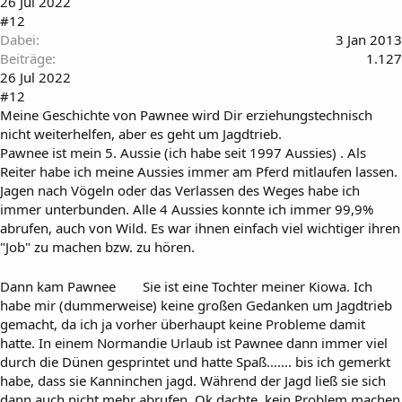
26 Jul 2022
#12
Dabei
3 Jan 2013
Beiträge
1.127
26 Jul 2022
#12
Meine Geschichte von Pawnee wird Dir erziehungstechnisch
nicht weiterhelfen, aber es geht um Jagdtrieb.
Pawnee ist mein 5. Aussie (ich habe seit 1997 Aussies) . Als
Reiter habe ich meine Aussies immer am Pferd mitlaufen lassen.
Jagen nach Vögeln oder das Verlassen des Weges habe ich
immer unterbunden. Alle 4 Aussies konnte ich immer 99,9%
abrufen, auch von Wild. Es war ihnen einfach viel wichtiger ihren
"Job" zu machen bzw. zu hören.
Dann kam Pawnee
Sie ist eine Tochter meiner Kiowa. Ich
habe mir (dummerweise) keine großen Gedanken um Jagdtrieb
gemacht, da ich ja vorher überhaupt keine Probleme damit
hatte. In einem Normandie Urlaub ist Pawnee dann immer viel
durch die Dünen gesprintet und hatte Spaß....... bis ich gemerkt
habe, dass sie Kanninchen jagd. Während der Jagd ließ sie sich
dann auch nicht mehr abrufen. Ok dachte, kein Problem machen