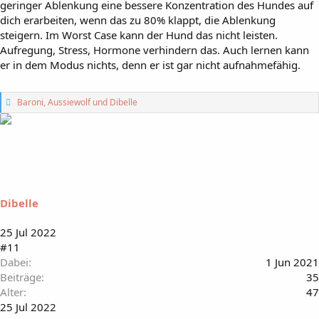
geringer Ablenkung eine bessere Konzentration des Hundes auf
dich erarbeiten, wenn das zu 80% klappt, die Ablenkung
steigern. Im Worst Case kann der Hund das nicht leisten.
Aufregung, Stress, Hormone verhindern das. Auch lernen kann
er in dem Modus nichts, denn er ist gar nicht aufnahmefähig.
G
Baroni
,
Aussiewolf
und
Dibelle
e
f
ä
l
l
t
m
i
Dibelle
r
:
25 Jul 2022
#11
Dabei
1 Jun 2021
Beiträge
35
Alter
47
25 Jul 2022