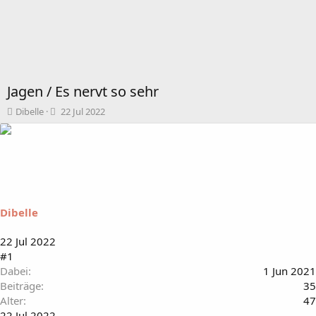
Jagen / Es nervt so sehr
T
B
Dibelle
22 Jul 2022
h
e
e
g
m
i
e
n
n
n
s
d
t
a
Dibelle
a
t
r
u
t
m
22 Jul 2022
e
#1
r
Dabei
1 Jun 2021
Beiträge
35
Alter
47
22 Jul 2022