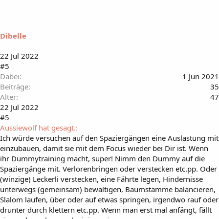
l
t
m
i
Dibelle
r
:
22 Jul 2022
#5
Dabei
1 Jun 2021
Beiträge
35
Alter
47
22 Jul 2022
#5
Aussiewolf hat gesagt.:
Ich würde versuchen auf den Spaziergängen eine Auslastung mit
einzubauen, damit sie mit dem Focus wieder bei Dir ist. Wenn
ihr Dummytraining macht, super! Nimm den Dummy auf die
Spaziergänge mit. Verlorenbringen oder verstecken etc.pp. Oder
(winzige) Leckerli verstecken, eine Fährte legen, Hindernisse
unterwegs (gemeinsam) bewältigen, Baumstämme balancieren,
Slalom laufen, über oder auf etwas springen, irgendwo rauf oder
drunter durch klettern etc.pp. Wenn man erst mal anfängt, fällt