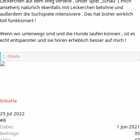
Leckerchen auf dem Weg verteile , unser Spiel „Schau“ ( mich
ansehen) natürlich ebenfalls mit Leckerchen belohne und
außerdem die Suchspiele intensiviere . Das hat bisher wirklich
toll funktioniert !
Wenn wir unterwegs sind und die Hunde laufen können , ist es
echt entspannter und sie hören erheblich besser auf mich !
G
Dibelle
e
f
ä
l
l
t
m
i
Dibelle
r
:
25 Jul 2022
#8
Dabei
1 Jun 2021
Beiträge
35
Alter
47