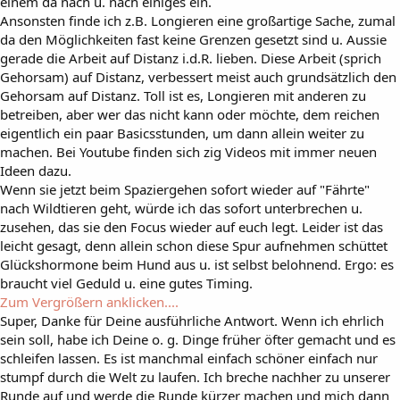
einem da nach u. nach einiges ein.
Ansonsten finde ich z.B. Longieren eine großartige Sache, zumal
da den Möglichkeiten fast keine Grenzen gesetzt sind u. Aussie
gerade die Arbeit auf Distanz i.d.R. lieben. Diese Arbeit (sprich
Gehorsam) auf Distanz, verbessert meist auch grundsätzlich den
Gehorsam auf Distanz. Toll ist es, Longieren mit anderen zu
betreiben, aber wer das nicht kann oder möchte, dem reichen
eigentlich ein paar Basicsstunden, um dann allein weiter zu
machen. Bei Youtube finden sich zig Videos mit immer neuen
Ideen dazu.
Wenn sie jetzt beim Spaziergehen sofort wieder auf "Fährte"
nach Wildtieren geht, würde ich das sofort unterbrechen u.
zusehen, das sie den Focus wieder auf euch legt. Leider ist das
leicht gesagt, denn allein schon diese Spur aufnehmen schüttet
Glückshormone beim Hund aus u. ist selbst belohnend. Ergo: es
braucht viel Geduld u. eine gutes Timing.
Zum Vergrößern anklicken....
Super, Danke für Deine ausführliche Antwort. Wenn ich ehrlich
sein soll, habe ich Deine o. g. Dinge früher öfter gemacht und es
schleifen lassen. Es ist manchmal einfach schöner einfach nur
stumpf durch die Welt zu laufen. Ich breche nachher zu unserer
Runde auf und werde die Runde kürzer machen und mich dann