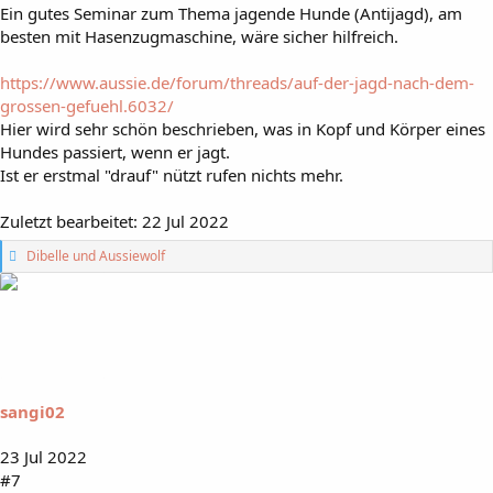
Ein gutes Seminar zum Thema jagende Hunde (Antijagd), am
besten mit Hasenzugmaschine, wäre sicher hilfreich.
https://www.aussie.de/forum/threads/auf-der-jagd-nach-dem-
grossen-gefuehl.6032/
Hier wird sehr schön beschrieben, was in Kopf und Körper eines
Hundes passiert, wenn er jagt.
Ist er erstmal "drauf" nützt rufen nichts mehr.
Zuletzt bearbeitet:
22 Jul 2022
G
Dibelle
und
Aussiewolf
e
f
ä
l
l
t
m
i
sangi02
r
:
23 Jul 2022
#7