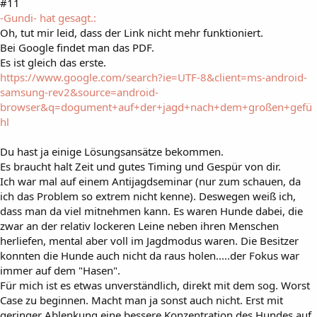
#11
-Gundi- hat gesagt.:
Oh, tut mir leid, dass der Link nicht mehr funktioniert.
Bei Google findet man das PDF.
Es ist gleich das erste.
https://www.google.com/search?ie=UTF-8&client=ms-android-
samsung-rev2&source=android-
browser&q=dogument+auf+der+jagd+nach+dem+großen+gefü
hl
Du hast ja einige Lösungsansätze bekommen.
Es braucht halt Zeit und gutes Timing und Gespür von dir.
Ich war mal auf einem Antijagdseminar (nur zum schauen, da
ich das Problem so extrem nicht kenne). Deswegen weiß ich,
dass man da viel mitnehmen kann. Es waren Hunde dabei, die
zwar an der relativ lockeren Leine neben ihren Menschen
herliefen, mental aber voll im Jagdmodus waren. Die Besitzer
konnten die Hunde auch nicht da raus holen.....der Fokus war
immer auf dem "Hasen".
Für mich ist es etwas unverständlich, direkt mit dem sog. Worst
Case zu beginnen. Macht man ja sonst auch nicht. Erst mit
geringer Ablenkung eine bessere Konzentration des Hundes auf