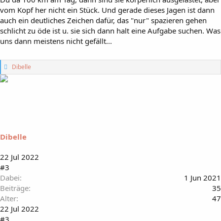
vom Kopf her nicht ein Stück. Und gerade dieses Jagen ist dann
auch ein deutliches Zeichen dafür, das "nur" spazieren gehen
schlicht zu öde ist u. sie sich dann halt eine Aufgabe suchen. Was
uns dann meistens nicht gefällt...
G
Dibelle
e
f
ä
l
l
t
m
i
Dibelle
r
:
22 Jul 2022
#3
Dabei
1 Jun 2021
Beiträge
35
Alter
47
22 Jul 2022
#3