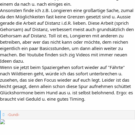
einem da nach u. nach einiges ein.
Ansonsten finde ich z.B. Longieren eine großartige Sache, zumal
da den Möglichkeiten fast keine Grenzen gesetzt sind u. Aussie
gerade die Arbeit auf Distanz i.d.R. lieben. Diese Arbeit (sprich
Gehorsam) auf Distanz, verbessert meist auch grundsätzlich den
Gehorsam auf Distanz. Toll ist es, Longieren mit anderen zu
betreiben, aber wer das nicht kann oder möchte, dem reichen
eigentlich ein paar Basicsstunden, um dann allein weiter zu
machen. Bei Youtube finden sich zig Videos mit immer neuen
Ideen dazu.
Wenn sie jetzt beim Spaziergehen sofort wieder auf "Fährte"
nach Wildtieren geht, würde ich das sofort unterbrechen u.
zusehen, das sie den Focus wieder auf euch legt. Leider ist das
leicht gesagt, denn allein schon diese Spur aufnehmen schüttet
Glückshormone beim Hund aus u. ist selbst belohnend. Ergo: es
braucht viel Geduld u. eine gutes Timing.
G
-Gundi-
e
f
ä
l