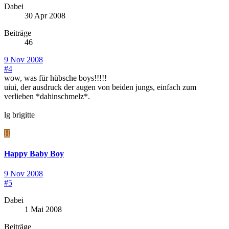
Dabei
30 Apr 2008
Beiträge
46
9 Nov 2008
#4
wow, was für hübsche boys!!!!!
uiui, der ausdruck der augen von beiden jungs, einfach zum
verlieben *dahinschmelz*.
lg brigitte
H
Happy Baby Boy
9 Nov 2008
#5
Dabei
1 Mai 2008
Beiträge