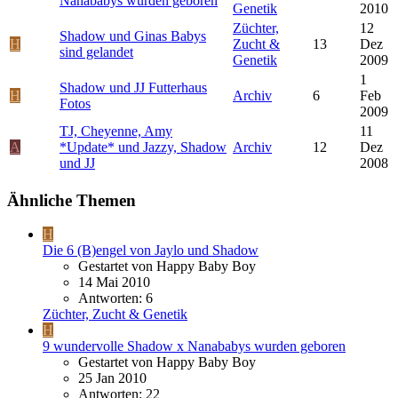
Nanababys wurden geboren
Genetik
2010
Züchter,
12
Shadow und Ginas Babys
H
Zucht &
13
Dez
sind gelandet
Genetik
2009
1
Shadow und JJ Futterhaus
H
Archiv
6
Feb
Fotos
2009
TJ, Cheyenne, Amy
11
A
*Update* und Jazzy, Shadow
Archiv
12
Dez
und JJ
2008
Ähnliche Themen
H
Die 6 (B)engel von Jaylo und Shadow
Gestartet von Happy Baby Boy
14 Mai 2010
Antworten: 6
Züchter, Zucht & Genetik
H
9 wundervolle Shadow x Nanababys wurden geboren
Gestartet von Happy Baby Boy
25 Jan 2010
Antworten: 22