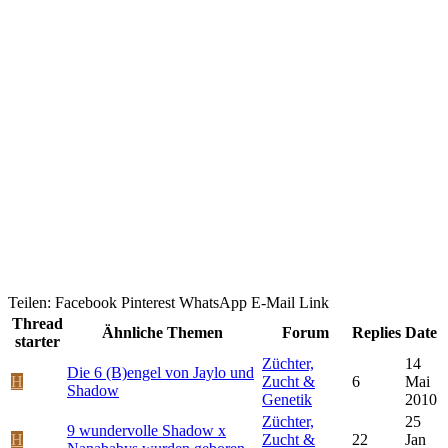
Teilen:
Facebook
Pinterest
WhatsApp
E-Mail
Link
Thread
Ähnliche Themen
Forum
Replies
Date
starter
Züchter,
14
Die 6 (B)engel von Jaylo und
H
Zucht &
6
Mai
Shadow
Genetik
2010
Züchter,
25
9 wundervolle Shadow x
H
Zucht &
22
Jan