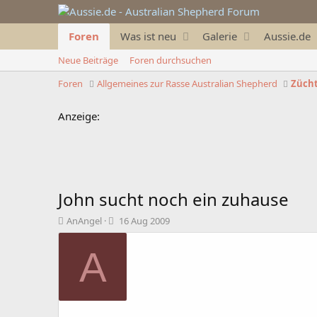
Foren
Was ist neu
Galerie
Aussie.de
Neue Beiträge
Foren durchsuchen
Foren
Allgemeines zur Rasse Australian Shepherd
Zücht
Anzeige:
John sucht noch ein zuhause
T
B
AnAngel
16 Aug 2009
h
e
e
g
A
m
i
e
n
n
n
s
d
t
a