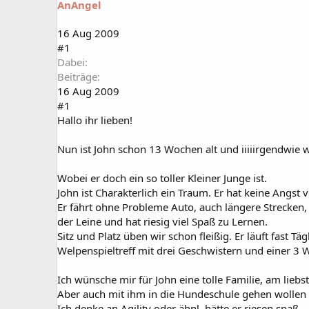
AnAngel
a
t
r
u
t
m
16 Aug 2009
e
#1
r
Dabei
Beiträge
16 Aug 2009
#1
Hallo ihr lieben!
Nun ist John schon 13 Wochen alt und iiiiirgendwie w
Wobei er doch ein so toller Kleiner Junge ist.
John ist Charakterlich ein Traum. Er hat keine Angst
Er fährt ohne Probleme Auto, auch längere Strecken, 
der Leine und hat riesig viel Spaß zu Lernen.
Sitz und Platz üben wir schon fleißig. Er läuft fast
Welpenspieltreff mit drei Geschwistern und einer 3
Ich wünsche mir für John eine tolle Familie, am lie
Aber auch mit ihm in die Hundeschule gehen wollen u
Ich denke an Agility oder ähnl. hätte er riesen spaß.