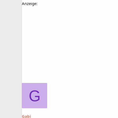
Anzeige:
G
Gabi