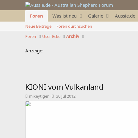
Foren
Was ist neu
Galerie
Aussie.de
Neue Beiträge
Foren durchsuchen
Foren
User-Ecke
Archiv
Anzeige:
KIONI vom Vulkanland
T
B
mikeytiger
30 Jul 2012
h
e
e
g
m
i
e
n
n
n
s
d
t
a