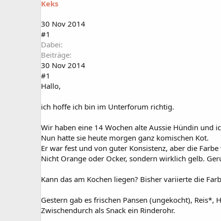
Keks
a
t
r
u
t
m
30 Nov 2014
e
#1
r
Dabei
Beiträge
30 Nov 2014
#1
Hallo,
ich hoffe ich bin im Unterforum richtig.
Wir haben eine 14 Wochen alte Aussie Hündin und ich
Nun hatte sie heute morgen ganz komischen Kot.
Er war fest und von guter Konsistenz, aber die Farb
Nicht Orange oder Ocker, sondern wirklich gelb. Ger
Kann das am Kochen liegen? Bisher variierte die Far
Gestern gab es frischen Pansen (ungekocht), Reis*, H
Zwischendurch als Snack ein Rinderohr.