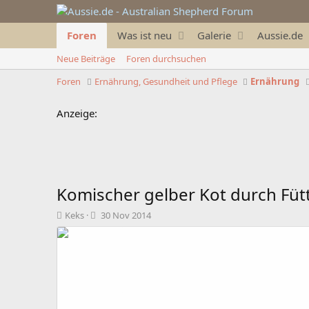
Foren
Was ist neu
Galerie
Aussie.de
Neue Beiträge
Foren durchsuchen
Foren
Ernährung, Gesundheit und Pflege
Ernährung
Anzeige:
Komischer gelber Kot durch Füt
T
B
Keks
30 Nov 2014
h
e
e
g
m
i
e
n
n
n
s
d
t
a