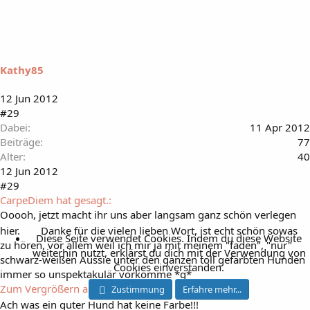
Kathy85
12 Jun 2012
#29
Dabei
11 Apr 2012
Beiträge
77
Alter
40
12 Jun 2012
#29
CarpeDiem hat gesagt.:
Ooooh, jetzt macht ihr uns aber langsam ganz schön verlegen
hier.
Danke für die vielen lieben Wort, ist echt schön sowas
Diese Seite verwendet Cookies. Indem du diese Website
zu hören, vor allem weil ich mir ja mit meinem "faden", "nur"
weiterhin nutzt, erklärst du dich mit der Verwendung von
schwarz-weißen Aussie unter den ganzen toll gefärbten Hunden
Cookies einverstanden.
immer so unspektakulär vorkomme *g*
Zum Vergrößern anklicken....
Zustimmung
Erfahre mehr...
Ach was ein guter Hund hat keine Farbe!!!