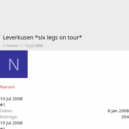
Leverkusen *six legs on tour*
T
B
Narani
10 Jul 2008
h
e
e
g
N
m
i
e
n
n
n
s
d
t
a
Narani
a
t
r
u
t
m
10 Jul 2008
e
#1
r
Dabei
8 Jan 2008
Beiträge
354
10 Jul 2008
#1