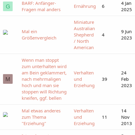
BARF: Anfänger-
4 Jan
Ernährung
6
G
Fragen mal anders
2025
Miniature
Australian
Mal ein
9 Jun
Shepherd
4
Größenvergleich
2023
/ North
American
Wenn man stoppt
zum unterhalten wird
am Bein geklammert,
Verhalten
24
M
nach mehrmaligen
und
39
Feb
hoch und man sie
Erziehung
2023
stoppen will Richtung
kneifen, ggf. bellen
Mal etwas anderes
Verhalten
14
zum Thema
und
11
Nov
"Erziehung"
Erziehung
2013