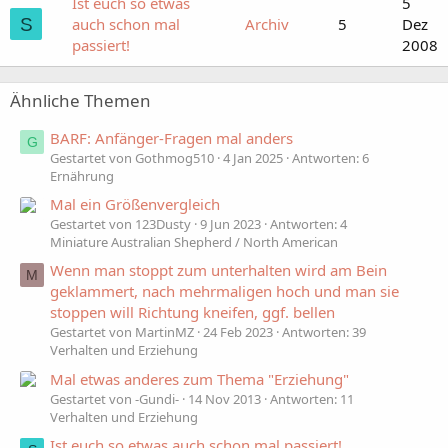
Ist euch so etwas
5
S
auch schon mal
Archiv
5
Dez
passiert!
2008
Ähnliche Themen
BARF: Anfänger-Fragen mal anders
G
Gestartet von Gothmog510
4 Jan 2025
Antworten: 6
Ernährung
Mal ein Größenvergleich
Gestartet von 123Dusty
9 Jun 2023
Antworten: 4
Miniature Australian Shepherd / North American
Wenn man stoppt zum unterhalten wird am Bein
M
geklammert, nach mehrmaligen hoch und man sie
stoppen will Richtung kneifen, ggf. bellen
Gestartet von MartinMZ
24 Feb 2023
Antworten: 39
Verhalten und Erziehung
Mal etwas anderes zum Thema "Erziehung"
Gestartet von -Gundi-
14 Nov 2013
Antworten: 11
Verhalten und Erziehung
Ist euch so etwas auch schon mal passiert!