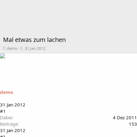
Mal etwas zum lachen
T
B
demo
31 Jan 2012
h
e
e
g
m
i
e
n
n
n
s
d
t
a
demo
a
t
r
u
t
m
31 Jan 2012
e
#1
r
Dabei
4 Dez 2011
Beiträge
153
31 Jan 2012
#1