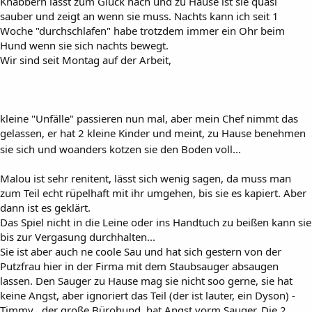
Knabbern lässt zum Glück nach und zu Hause ist sie quasi
sauber und zeigt an wenn sie muss. Nachts kann ich seit 1
Woche "durchschlafen" habe trotzdem immer ein Ohr beim
Hund wenn sie sich nachts bewegt.
Wir sind seit Montag auf der Arbeit,
kleine "Unfälle" passieren nun mal, aber mein Chef nimmt das
gelassen, er hat 2 kleine Kinder und meint, zu Hause benehmen
sie sich und woanders kotzen sie den Boden voll...
Malou ist sehr renitent, lässt sich wenig sagen, da muss man
zum Teil echt rüpelhaft mit ihr umgehen, bis sie es kapiert. Aber
dann ist es geklärt.
Das Spiel nicht in die Leine oder ins Handtuch zu beißen kann sie
bis zur Vergasung durchhalten...
Sie ist aber auch ne coole Sau und hat sich gestern von der
Putzfrau hier in der Firma mit dem Staubsauger absaugen
lassen. Den Sauger zu Hause mag sie nicht soo gerne, sie hat
keine Angst, aber ignoriert das Teil (der ist lauter, ein Dyson) -
Timmy , der große Bürohund, hat Angst vorm Sauger. Die 2