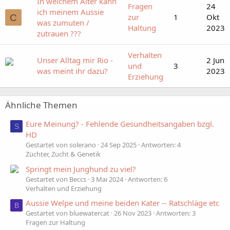
In welchem Alter kann
Fragen
24
ich meinem Aussie
zur
1
Okt
C
was zumuten /
Haltung
2023
zutrauen ???
Verhalten
Unser Alltag mir Rio -
2 Jun
und
3
was meint ihr dazu?
2023
Erziehung
Ähnliche Themen
Eure Meinung? - Fehlende Gesundheitsangaben bzgl.
S
HD
Gestartet von solerano
24 Sep 2025
Antworten: 4
Züchter, Zucht & Genetik
Springt mein Junghund zu viel?
Gestartet von Beccs
3 Mai 2024
Antworten: 6
Verhalten und Erziehung
Aussie Welpe und meine beiden Kater -- Ratschläge etc
B
Gestartet von bluewatercat
26 Nov 2023
Antworten: 3
Fragen zur Haltung