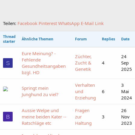
Teilen:
Facebook
Pinterest
WhatsApp
E-Mail
Link
Thread
Ähnliche Themen
Forum
Replies
Date
starter
Eure Meinung? -
Züchter,
24
Fehlende
Zucht &
4
Sep
S
Gesundheitsangaben
Genetik
2025
bzgl. HD
Verhalten
3
Springt mein
und
6
Mai
Junghund zu viel?
Erziehung
2024
Aussie Welpe und
Fragen
26
B
meine beiden Kater --
zur
3
Nov
Ratschläge etc
Haltung
2023