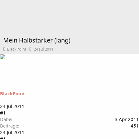
Mein Halbstarker (lang)
T
B
BlackPoint
24 Jul 2011
h
e
e
g
m
i
e
n
n
n
s
d
t
a
BlackPoint
a
t
r
u
t
m
24 Jul 2011
e
#1
r
Dabei
3 Apr 2011
Beiträge
451
24 Jul 2011
#1