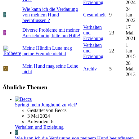
Erziehung
2024
Wie kann ich die Verdauung
24
F
von meinem Hund
Gesundheit
9
Jan
beeinflussen ?
2022
Verhalten
17
Diverse Probleme mit meiner
F
und
23
Mai
Aussiehündin, bitte um Hilfe!
Erziehung
2021
Verhalten
1
Meine Hündin Luna mag
und
22
Jan
meine Freunde nicht :(
Erziehung
2015
28
Mein Hund mag seine Leine
M
Archiv
5
Mai
nicht
2013
Ähnliche Themen
Springt mein Junghund zu viel?
Gestartet von Beccs
3 Mai 2024
Antworten: 6
Verhalten und Erziehung
F
Wie kann ich die Verdauung von meinem Hund beeinflussen