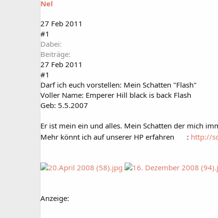
Nel
a
t
r
u
t
m
27 Feb 2011
e
#1
r
Dabei
Beiträge
27 Feb 2011
#1
Darf ich euch vorstellen: Mein Schatten "Flash"
Voller Name: Emperer Hill black is back Flash
Geb: 5.5.2007
Er ist mein ein und alles. Mein Schatten der mich im
Mehr könnt ich auf unserer HP erfahren
:
http://s
Anzeige: