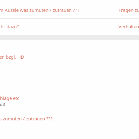
m Aussie was zumuten / zutrauen ???
Fragen z
ihr dazu?
Verhalte
en bzgl. HD
hläge etc
: 3
s zumuten / zutrauen ???