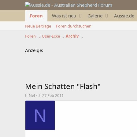
Foren
Was ist neu
Galerie
Aussie.de
Neue Beiträge
Foren durchsuchen
Foren
User-Ecke
Archiv
Anzeige:
Mein Schatten "Flash"
T
B
Nel
27 Feb 2011
h
e
e
g
N
m
i
e
n
n
n
s
d
t
a