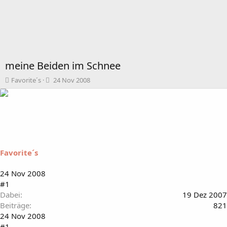
meine Beiden im Schnee
T
B
Favorite´s
24 Nov 2008
h
e
e
g
m
i
e
n
n
n
s
d
t
a
Favorite´s
a
t
r
u
t
m
24 Nov 2008
e
#1
r
Dabei
19 Dez 2007
Beiträge
821
24 Nov 2008
#1