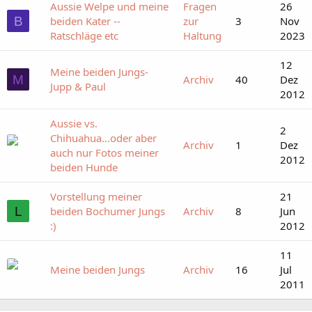
Aussie Welpe und meine
Fragen
26
B
beiden Kater --
zur
3
Nov
Ratschläge etc
Haltung
2023
12
Meine beiden Jungs-
M
Archiv
40
Dez
Jupp & Paul
2012
Aussie vs.
2
Chihuahua...oder aber
Archiv
1
Dez
auch nur Fotos meiner
2012
beiden Hunde
Vorstellung meiner
21
L
beiden Bochumer Jungs
Archiv
8
Jun
:)
2012
11
Meine beiden Jungs
Archiv
16
Jul
2011