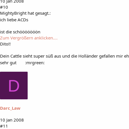
10 Jan 2008
#10
MightyBright hat gesagt.:
ich liebe ACDs
ist die schööööööön
Zum Vergrößern anklicken....
Dito!!
Dein Cattle sieht super süß aus und die Holländer gefallen mir eh
sehr gut
:mrgreen:
D
Darc_Law
10 Jan 2008
#11