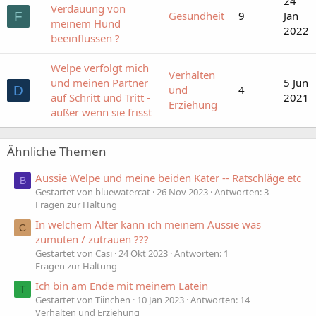
24
Verdauung von
Gesundheit
9
Jan
F
meinem Hund
2022
beeinflussen ?
Welpe verfolgt mich
Verhalten
und meinen Partner
5 Jun
und
4
D
auf Schritt und Tritt -
2021
Erziehung
außer wenn sie frisst
Ähnliche Themen
Aussie Welpe und meine beiden Kater -- Ratschläge etc
B
Gestartet von bluewatercat
26 Nov 2023
Antworten: 3
Fragen zur Haltung
In welchem Alter kann ich meinem Aussie was
C
zumuten / zutrauen ???
Gestartet von Casi
24 Okt 2023
Antworten: 1
Fragen zur Haltung
Ich bin am Ende mit meinem Latein
T
Gestartet von Tiinchen
10 Jan 2023
Antworten: 14
Verhalten und Erziehung