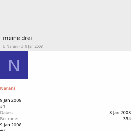
meine drei
T
B
Narani
9 Jan 2008
h
e
e
g
N
m
i
e
n
n
n
s
d
t
a
Narani
a
t
r
u
t
m
9 Jan 2008
e
#1
r
Dabei
8 Jan 2008
Beiträge
354
9 Jan 2008
#1