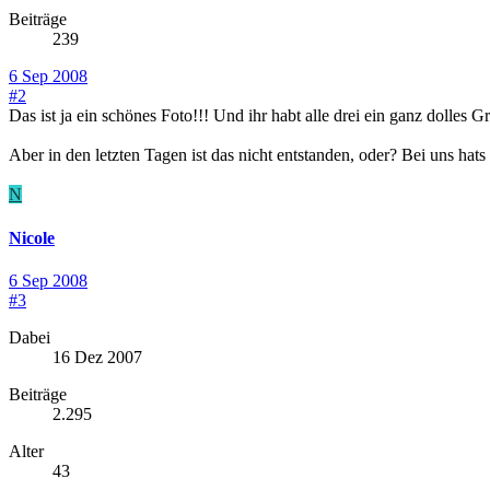
Beiträge
239
6 Sep 2008
#2
Das ist ja ein schönes Foto!!! Und ihr habt alle drei ein ganz dolles 
Aber in den letzten Tagen ist das nicht entstanden, oder? Bei uns hats 
N
Nicole
6 Sep 2008
#3
Dabei
16 Dez 2007
Beiträge
2.295
Alter
43