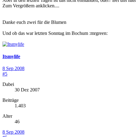
Aber in den letzten Tagen ist das nicht entstanden, oder? Bei uns hats 
Zum Vergrößern anklicken....
Danke euch zwei für die Blumen
Und ob das war letzten Sonntag im Bochum :mrgreen:
Itsmylife
8 Sep 2008
#5
Dabei
30 Dez 2007
Beiträge
1.403
Alter
46
8 Sep 2008