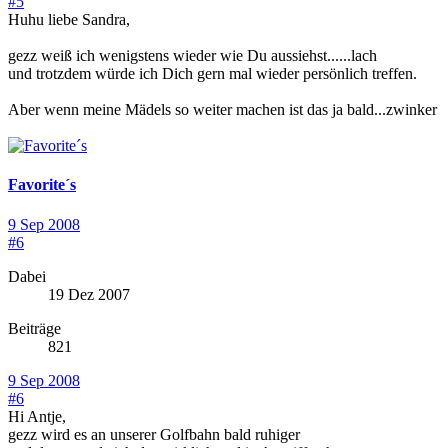
#5
Huhu liebe Sandra,
gezz weiß ich wenigstens wieder wie Du aussiehst......lach
und trotzdem würde ich Dich gern mal wieder persönlich treffen.
Aber wenn meine Mädels so weiter machen ist das ja bald...zwinker
Favorite´s
9 Sep 2008
#6
Dabei
19 Dez 2007
Beiträge
821
9 Sep 2008
#6
Hi Antje,
gezz wird es an unserer Golfbahn bald ruhiger