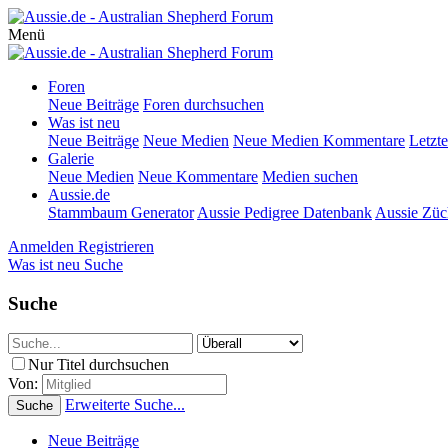
Menü
Foren
Neue Beiträge
Foren durchsuchen
Was ist neu
Neue Beiträge
Neue Medien
Neue Medien Kommentare
Letzte
Galerie
Neue Medien
Neue Kommentare
Medien suchen
Aussie.de
Stammbaum Generator
Aussie Pedigree Datenbank
Aussie Züc
Anmelden
Registrieren
Was ist neu
Suche
Suche
Nur Titel durchsuchen
Von:
Erweiterte Suche...
Suche
Neue Beiträge