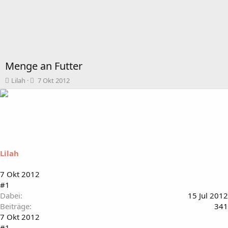
Menge an Futter
T
B
Lilah
7 Okt 2012
h
e
e
g
m
i
e
n
n
n
s
d
t
a
Lilah
a
t
r
u
t
m
7 Okt 2012
e
#1
r
Dabei
15 Jul 2012
Beiträge
341
7 Okt 2012
#1