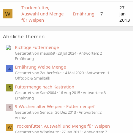
Trockenfutter,
27
W
Auswahl und Menge
Ernährung
7
Jan
für Welpen
2013
Ähnliche Themen
Richtige Futtermenge
Gestartet von mausi69
28 Jul 2024
Antworten: 2
Ernährung
Ernährung Welpe Menge
Z
Gestartet von Zauberferkel
4 Mai 2020
Antworten: 1
Offtopic & Smalltalk
Futtermenge nach Kastration
S
Gestartet von Sam2004
16 Aug 2015
Antworten: 8
Ernährung
9 Wochen alter Welpen - Futtermenge?
S
Gestartet von Seneca
26 Dez 2013
Antworten: 2
Archiv
Trockenfutter, Auswahl und Menge für Welpen
W
Gestartet von Winniwutz
27 Jan 2013
Antworten: 7