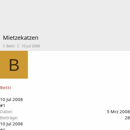
Mietzekatzen
T
B
Betti
10 Jul 2008
h
e
e
g
B
m
i
e
n
n
n
s
d
t
a
Betti
a
t
r
u
t
m
10 Jul 2008
e
#1
r
Dabei
5 Mrz 2008
Beiträge
28
10 Jul 2008
#1