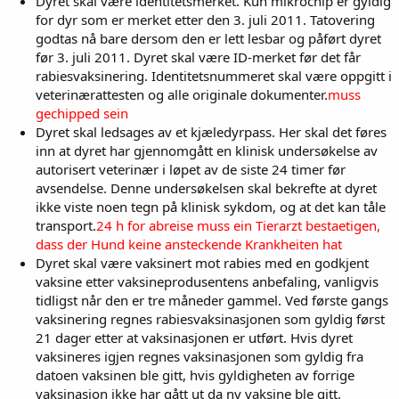
Dyret skal være identitetsmerket. Kun mikrochip er gyldig
for dyr som er merket etter den 3. juli 2011. Tatovering
godtas nå bare dersom den er lett lesbar og påført dyret
før 3. juli 2011. Dyret skal være ID-merket før det får
rabiesvaksinering. Identitetsnummeret skal være oppgitt i
veterinærattesten og alle originale dokumenter.
muss
gechipped sein
Dyret skal ledsages av et kjæledyrpass. Her skal det føres
inn at dyret har gjennomgått en klinisk undersøkelse av
autorisert veterinær i løpet av de siste 24 timer før
avsendelse. Denne undersøkelsen skal bekrefte at dyret
ikke viste noen tegn på klinisk sykdom, og at det kan tåle
transport.
24 h for abreise muss ein Tierarzt bestaetigen,
dass der Hund keine ansteckende Krankheiten hat
Dyret skal være vaksinert mot rabies med en godkjent
vaksine etter vaksineprodusentens anbefaling, vanligvis
tidligst når den er tre måneder gammel. Ved første gangs
vaksinering regnes rabiesvaksinasjonen som gyldig først
21 dager etter at vaksinasjonen er utført. Hvis dyret
vaksineres igjen regnes vaksinasjonen som gyldig fra
datoen vaksinen ble gitt, hvis gyldigheten av forrige
vaksinasjon ikke har gått ut da ny vaksine ble gitt.