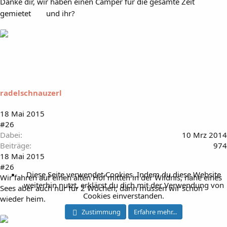
Danke dir, wir haben einen Camper für die gesamte Zeit
gemietet
und ihr?
radelschnauzerl
18 Mai 2015
#26
Dabei
10 Mrz 2014
Beiträge
974
18 Mai 2015
#26
Diese Seite verwendet Cookies. Indem du diese Website
Wir fahren auf einen alten Hof mitten in der Wildnis, nahe eines
weiterhin nutzt, erklärst du dich mit der Verwendung von
Sees aber auch nur für 2 Wochen, dann müssen wir schon
Cookies einverstanden.
wieder heim.
Zustimmung
Erfahre mehr...