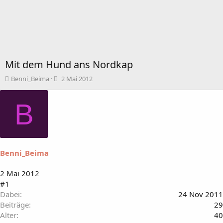
Mit dem Hund ans Nordkap
T
B
Benni_Beima
2 Mai 2012
h
e
e
g
B
m
i
e
n
n
n
s
d
t
a
a
t
Benni_Beima
r
u
t
m
2 Mai 2012
e
#1
r
Dabei
24 Nov 2011
Beiträge
29
Alter
40