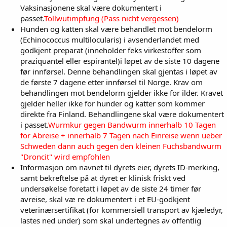
Vaksinasjonene skal være dokumentert i
passet.
Tollwutimpfung (Pass nicht vergessen)
Hunden og katten skal være behandlet mot bendelorm
(Echinococcus multilocularis) i avsenderlandet med
godkjent preparat (inneholder feks virkestoffer som
praziquantel eller espirantel)i løpet av de siste 10 dagene
før innførsel. Denne behandlingen skal gjentas i løpet av
de første 7 dagene etter innførsel til Norge. Krav om
behandlingen mot bendelorm gjelder ikke for ilder. Kravet
gjelder heller ikke for hunder og katter som kommer
direkte fra Finland. Behandlingene skal være dokumentert
i passet.
Wurmkur gegen Bandwurm innerhalb 10 Tagen
for Abreise + innerhalb 7 Tagen nach Einreise wenn ueber
Schweden dann auch gegen den kleinen Fuchsbandwurm
"Droncit" wird empfohlen
Informasjon om navnet til dyrets eier, dyrets ID-merking,
samt bekreftelse på at dyret er klinisk friskt ved
undersøkelse foretatt i løpet av de siste 24 timer før
avreise, skal væ re dokumentert i et EU-godkjent
veterinærsertifikat (for kommersiell transport av kjæledyr,
lastes ned under) som skal undertegnes av offentlig