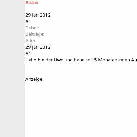
Ritter
a
t
r
u
t
m
29 Jan 2012
e
#1
r
Dabei
Beiträge
Alter
29 Jan 2012
#1
Hallo bin der Uwe und habe seit 5 Monaten einen Aus
Anzeige: