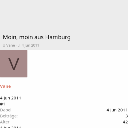
Moin, moin aus Hamburg
T
B
Vane
4 Jun 2011
h
e
e
g
V
m
i
e
n
n
n
s
d
t
a
Vane
a
t
r
u
t
m
4 Jun 2011
e
#1
r
Dabei
4 Jun 2011
Beiträge
3
Alter
42
4 Jun 2011