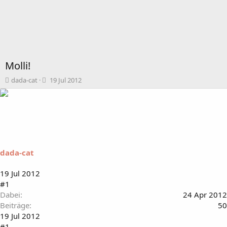
Molli!
T
B
dada-cat
19 Jul 2012
h
e
e
g
m
i
e
n
n
n
s
d
t
a
dada-cat
a
t
r
u
t
m
19 Jul 2012
e
#1
r
Dabei
24 Apr 2012
Beiträge
50
19 Jul 2012
#1