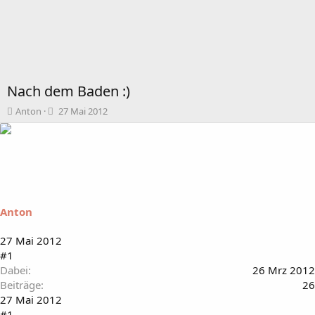
Nach dem Baden :)
T
B
Anton
27 Mai 2012
h
e
e
g
m
i
e
n
n
n
s
d
t
a
Anton
a
t
r
u
t
m
27 Mai 2012
e
#1
r
Dabei
26 Mrz 2012
Beiträge
26
27 Mai 2012
#1