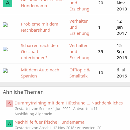
A
und
20
Nov
Hundemama
Erziehung
2018
Verhalten
12
Probleme mit dem
und
1
Jan
Nachbarshund
Erziehung
2017
Scharren nach dem
Verhalten
15
Geschäft
und
39
Sep
unterbinden?
Erziehung
2016
Mit dem Auto nach
Offtopic &
6 Jul
10
Spanien
Smalltalk
2016
Ähnliche Themen
Dummytraining mit dem Hütehund … Nachdenkliches
S
Gestartet von Senior
1 Jun 2022
Antworten: 11
Ausbildung Allgemein
Nachhilfe fuer frische Hundemama
A
Gestartet von Anschi
12 Nov 2018
Antworten: 20