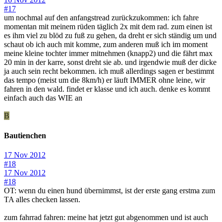
#17
um nochmal auf den anfangstread zurückzukommen: ich fahre
momentan mit meinem rüden täglich 2x mit dem rad. zum einen ist
es ihm viel zu blöd zu fuß zu gehen, da dreht er sich ständig um und
schaut ob ich auch mit komme, zum anderen muß ich im moment
meine kleine tochter immer mitnehmen (knapp2) und die fährt max
20 min in der karre, sonst dreht sie ab. und irgendwie muß der dicke
ja auch sein recht bekommen. ich muß allerdings sagen er bestimmt
das tempo (meist um die 8km/h) er läuft IMMER ohne leine, wir
fahren in den wald. findet er klasse und ich auch. denke es kommt
einfach auch das WIE an
B
Bautienchen
17 Nov 2012
#18
17 Nov 2012
#18
OT: wenn du einen hund übernimmst, ist der erste gang erstma zum
TA alles checken lassen.
zum fahrrad fahren: meine hat jetzt gut abgenommen und ist auch