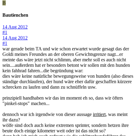
B
Bautienchen
14 Aug 2012
#1
14 Aug 2012
#1
war gerade beim TA und wie schon erwartet wurde gesagt das der
Goldi meines Freundes an der oberen Gewichtsgrenze nagt...er
meinte das wäre jetzt nicht schlimm, aber mehr soll es auch nicht
sein....außerdem hat er besonders betont wir sollen mit den hunden
kein fahhrad fahren...die begründung war:
dies wäre keine natürliche bewegungsweise von hunden (also dieses
ständige durchlaufen), der hund wäre eher dafür geschaffen kürzere
schrecken zu laufen und dann zu schnüffeln usw.
prinzipiell handhaben wir das im moment eh so, dass wir öfters
"pinkel-stops" machen...
dennoch war ich irgendwie von dieser aussage
irritiert
, was meint
ihr dazu?
wölfe sind doch auch keine extremen sprinter, sondern hetzen ihre
beute doch einige kilometer weit oder ist das nicht so?