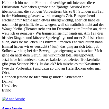
Hallo, ich bin neu im Forum und verfolge mit Interesse diese
Diskussion. Wir haben gerade eine 7jährige Aussie-Dame
übernommen, die von den Vorbesitzern bis zu 8 ! Stunden am Tag
in der Wohnung gelassen wurde mangels Zeit. Entsprechend
erscheint mir Jeanie auch etwas übergewichtig, aber ich habe es
noch nicht geschafft, sie zu wiegen, weil sie natürlich nicht auf der
Waage bleibt. (Tierarzt steht erst im Dezember zum Impfen an, dann
weiß ich es genauer). Wir trainieren sie nun langsam. Am Tag drei
bis vier längere und kürzere Spaziergänge und unser Ziel ist schon
auch, dass sie mal eben uns kürzere Strecken Fahrrad laufen kann.
Einmal haben wir es versucht (4 km), das ging an sich total gut.
Sollten wir hier, bei der Bewegungssteigerung was beachten? Ich
gehe da nach dem Gefühl, sie wirkt nicht total ausgepowert.
Jetzt habe ich entdeckt, dass es kalorienreduziertes Trockenfutter
gibt (von Science Plan). Ist das ok? Ich mische es mit Nassfutter
(wie die Vorbesitzer) und dazu ab und an Haferflocken oder mal
Obst.
Hat noch jemand ne Idee zum gesunden Abnehmen?
Danke!
Herzlichst
Ethno
AnnaAussie