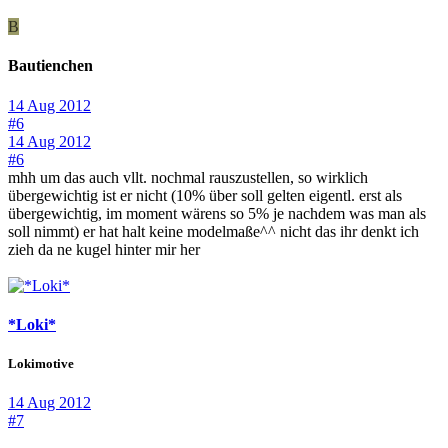
B
Bautienchen
14 Aug 2012
#6
14 Aug 2012
#6
mhh um das auch vllt. nochmal rauszustellen, so wirklich
übergewichtig ist er nicht (10% über soll gelten eigentl. erst als
übergewichtig, im moment wärens so 5% je nachdem was man als
soll nimmt) er hat halt keine modelmaße^^ nicht das ihr denkt ich
zieh da ne kugel hinter mir her
*Loki*
Lokimotive
14 Aug 2012
#7