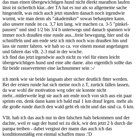
das man einen übergewichtigen hund nicht direkt marathon laufen
lässt ist sicherlich klar...der TA hat es nur als so allgemeine sache
hingestellt, was mich auch jetzt stunden danach noch irgendwie
wurmt, wie man denn als "akademiker" sowas behaupten kann.
also unsere runde ist ca. 3,7 km lang. wir machen ca. 3-5 "pinkel-
pausen" und sind 1/2 bis 3/4 h unterwegs und danach spannen wir
immer noch draußen eine runde aus...freie bewegung, hier und da
schnüffeln und am ende setz ich mich noch was draußen hin und
lass sie runter fahren. wir hab so ca. vor einem monat angefangen
und fahren das vllt. 2-3 mal in der woche.
ich find das jetzt irgendwie auch nicht zu viel für einen leicht
übergewichtigen hund und eine alte dame. also eigentlich sollte das
für beide rassevertreter eine lachnummer sein :-/
ich merk wie sie beide langsam aber sicher deutlich fitter werden.
Bei der ersten runde hat sich meine noch z.T, zurück fallen lassen,
da war wohl die motivation weg oder sie konnte nicht
mehr...mitlerweile legt sie auch am ende noch von sich aus ein paar
sprints ein, denk dann kann ich bald mal 1 km drauf legen. mehr als
die große runde durch den wald geht eh nicht und das sind ca. 6 km.
Vllt. hab ich das auch nur in den falschen hals bekommen und der
dachte, weil er sagt der hund sei zu dick, wir den jetzt 2 h durch die
pampa treiben - dabei vergisst der mann das auch ich das
konditionsmäßig erst einmal schaffen muss :'D