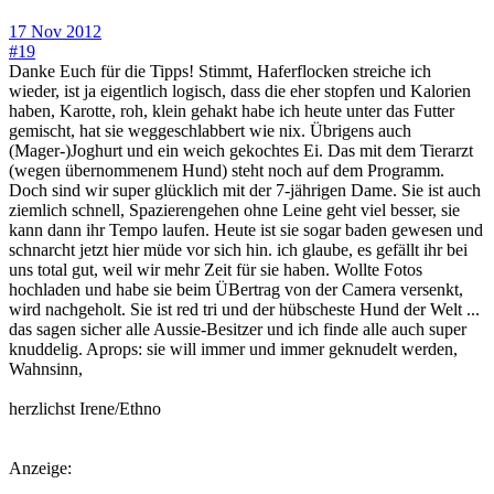
17 Nov 2012
#19
Danke Euch für die Tipps! Stimmt, Haferflocken streiche ich
wieder, ist ja eigentlich logisch, dass die eher stopfen und Kalorien
haben, Karotte, roh, klein gehakt habe ich heute unter das Futter
gemischt, hat sie weggeschlabbert wie nix. Übrigens auch
(Mager-)Joghurt und ein weich gekochtes Ei. Das mit dem Tierarzt
(wegen übernommenem Hund) steht noch auf dem Programm.
Doch sind wir super glücklich mit der 7-jährigen Dame. Sie ist auch
ziemlich schnell, Spazierengehen ohne Leine geht viel besser, sie
kann dann ihr Tempo laufen. Heute ist sie sogar baden gewesen und
schnarcht jetzt hier müde vor sich hin. ich glaube, es gefällt ihr bei
uns total gut, weil wir mehr Zeit für sie haben. Wollte Fotos
hochladen und habe sie beim ÜBertrag von der Camera versenkt,
wird nachgeholt. Sie ist red tri und der hübscheste Hund der Welt ...
das sagen sicher alle Aussie-Besitzer und ich finde alle auch super
knuddelig. Aprops: sie will immer und immer geknudelt werden,
Wahnsinn,
herzlichst Irene/Ethno
Anzeige: