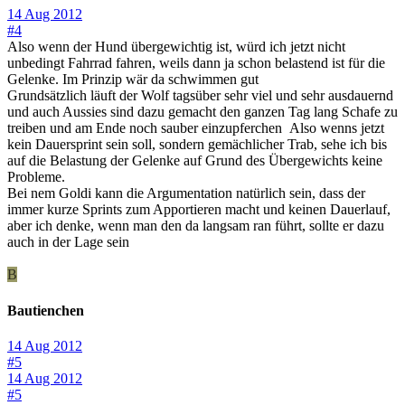
14 Aug 2012
#4
Also wenn der Hund übergewichtig ist, würd ich jetzt nicht
unbedingt Fahrrad fahren, weils dann ja schon belastend ist für die
Gelenke. Im Prinzip wär da schwimmen gut
Grundsätzlich läuft der Wolf tagsüber sehr viel und sehr ausdauernd
und auch Aussies sind dazu gemacht den ganzen Tag lang Schafe zu
treiben und am Ende noch sauber einzupferchen
Also wenns jetzt
kein Dauersprint sein soll, sondern gemächlicher Trab, sehe ich bis
auf die Belastung der Gelenke auf Grund des Übergewichts keine
Probleme.
Bei nem Goldi kann die Argumentation natürlich sein, dass der
immer kurze Sprints zum Apportieren macht und keinen Dauerlauf,
aber ich denke, wenn man den da langsam ran führt, sollte er dazu
auch in der Lage sein
B
Bautienchen
14 Aug 2012
#5
14 Aug 2012
#5