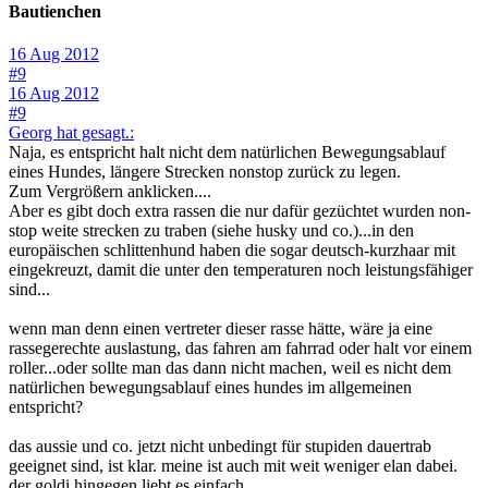
Bautienchen
16 Aug 2012
#9
16 Aug 2012
#9
Georg hat gesagt.:
Naja, es entspricht halt nicht dem natürlichen Bewegungsablauf
eines Hundes, längere Strecken nonstop zurück zu legen.
Zum Vergrößern anklicken....
Aber es gibt doch extra rassen die nur dafür gezüchtet wurden non-
stop weite strecken zu traben (siehe husky und co.)...in den
europäischen schlittenhund haben die sogar deutsch-kurzhaar mit
eingekreuzt, damit die unter den temperaturen noch leistungsfähiger
sind...
wenn man denn einen vertreter dieser rasse hätte, wäre ja eine
rassegerechte auslastung, das fahren am fahrrad oder halt vor einem
roller...oder sollte man das dann nicht machen, weil es nicht dem
natürlichen bewegungsablauf eines hundes im allgemeinen
entspricht?
das aussie und co. jetzt nicht unbedingt für stupiden dauertrab
geeignet sind, ist klar. meine ist auch mit weit weniger elan dabei.
der goldi hingegen liebt es einfach.