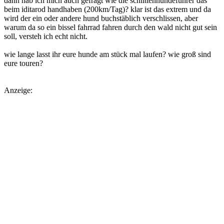
dann hab ich mich auch gefragt wie die schlittenhundeführer das
beim iditarod handhaben (200km/Tag)? klar ist das extrem und da
wird der ein oder andere hund buchstäblich verschlissen, aber
warum da so ein bissel fahrrad fahren durch den wald nicht gut sein
soll, versteh ich echt nicht.
wie lange lasst ihr eure hunde am stück mal laufen? wie groß sind
eure touren?
Anzeige: