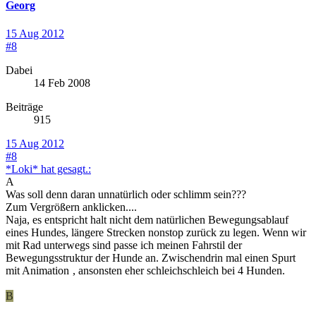
Georg
15 Aug 2012
#8
Dabei
14 Feb 2008
Beiträge
915
15 Aug 2012
#8
*Loki* hat gesagt.:
A
Was soll denn daran unnatürlich oder schlimm sein???
Zum Vergrößern anklicken....
Naja, es entspricht halt nicht dem natürlichen Bewegungsablauf
eines Hundes, längere Strecken nonstop zurück zu legen. Wenn wir
mit Rad unterwegs sind passe ich meinen Fahrstil der
Bewegungsstruktur der Hunde an. Zwischendrin mal einen Spurt
mit Animation
, ansonsten eher schleichschleich bei 4 Hunden.
B