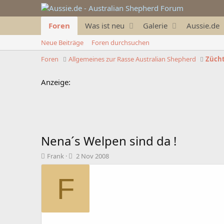
Foren
Was ist neu
Galerie
Aussie.de
Neue Beiträge
Foren durchsuchen
Foren
Allgemeines zur Rasse Australian Shepherd
Zücht
Anzeige:
Nena´s Welpen sind da !
T
B
Frank
2 Nov 2008
h
e
e
g
F
m
i
e
n
n
n
s
d
t
a