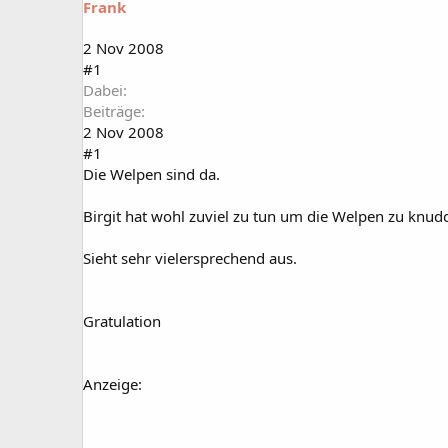
Frank
a
t
r
u
t
m
2 Nov 2008
e
#1
r
Dabei
Beiträge
2 Nov 2008
#1
Die Welpen sind da.
Birgit hat wohl zuviel zu tun um die Welpen zu knud
Sieht sehr vielersprechend aus.
Gratulation
Anzeige: